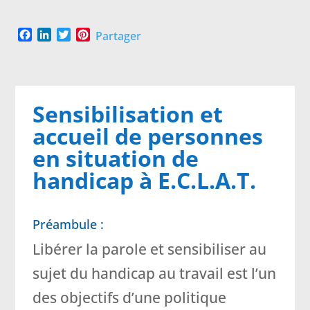
F
L
T
P
Partager
a
i
w
i
c
n
i
n
e
k
t
t
b
e
t
e
o
d
e
r
Sensibilisation et
o
I
r
e
accueil de personnes
k
n
s
t
en situation de
handicap à E.C.L.A.T.
Préambule :
Libérer la parole et sensibiliser au
sujet du handicap au travail est l’un
des objectifs d’une politique